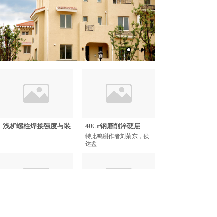
浅析螺柱焊接强度与装
40Cr钢磨削淬硬层
特此鸣谢作者刘菊东，侯
达盘
汽车电子产品环境试验
半导体领域可靠性